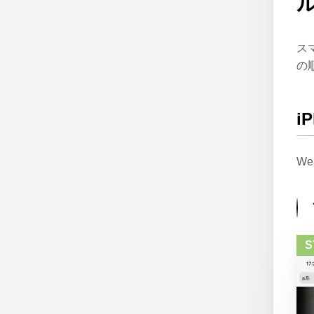
ス
の
i
W