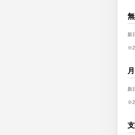
無
新
※
月
新
※
支