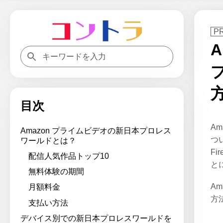
目次
A
Amazon プライムビデオの新日本プロレス
つ
ワールドとは？
F
配信人気作品トップ10
と
無料体験の期間
A
月額料金
方
支払い方法
デバイス別での新日本プロレスワールドを