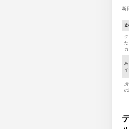
新
支
ク
た
カ
あ
イ
携
の