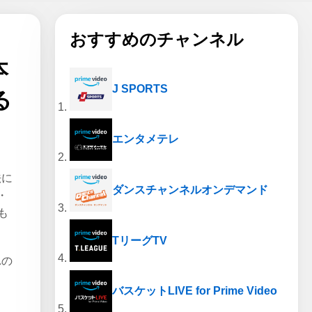
おすすめのチャンネル
本
J SPORTS
る
エンタメテレ
法に
ダンスチャンネルオンデマンド
・
も
TリーグTV
れの
バスケットLIVE for Prime Video