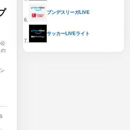
プ
ブンデスリーガLIVE
サッカーLIVEライト
の公
」の
オン
S