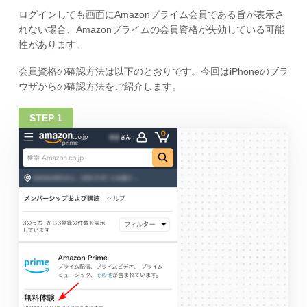
ログインしても画面にAmazonプライム会員である旨が表示さ
れない場合、Amazonプライムの会員資格が失効している可能
性があります。
会員資格の確認方法は以下のとおりです。今回はiPhoneのブラ
ウザからの確認方法をご紹介します。