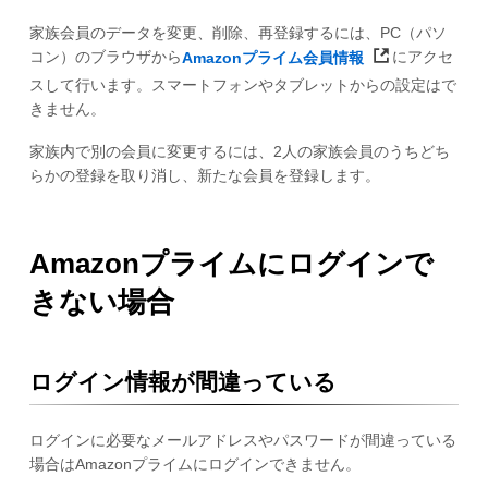
家族会員のデータを変更、削除、再登録するには、PC（パソ
コン）のブラウザから
Amazonプライム会員情報
にアクセ
スして行います。スマートフォンやタブレットからの設定はで
きません。
家族内で別の会員に変更するには、2人の家族会員のうちどち
らかの登録を取り消し、新たな会員を登録します。
Amazonプライムにログインで
きない場合
ログイン情報が間違っている
ログインに必要なメールアドレスやパスワードが間違っている
場合はAmazonプライムにログインできません。