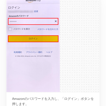
Amazonのパスワードを入力し、「ログイン」ボタンを
押します。