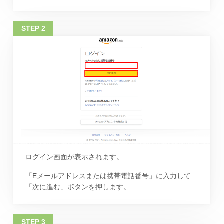
ログイン画面が表示されます。
「Eメールアドレスまたは携帯電話番号」に入力して
「次に進む」ボタンを押します。