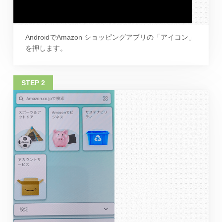
AndroidでAmazon ショッピングアプリの「アイコン」
を押します。