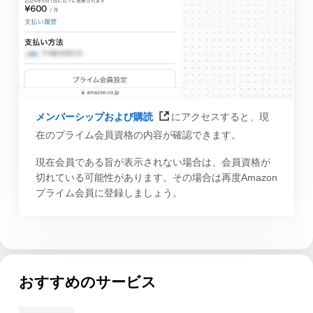
メンバーシップおよび購読
にアクセスすると、現
在のプライム会員資格の内容が確認できます。
現在会員である旨が表示されない場合は、会員資格が
切れている可能性があります。その場合は再度Amazon
プライム会員に登録しましょう。
おすすめのサービス