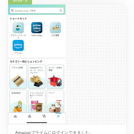
Amazonプライムにログインできました。