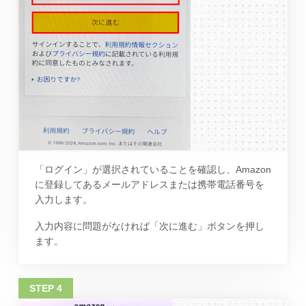
「ログイン」が選択されていることを確認し、Amazon
に登録してあるメールアドレスまたは携帯電話番号を
入力します。
入力内容に問題がなければ「次に進む」ボタンを押し
ます。