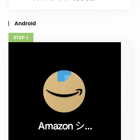
Android