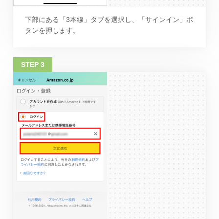
下部にある「3本線」タブを選択し、「サインイン」ボ
タンを押します。