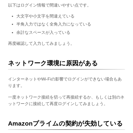
以下はログイン情報で間違いやすい点です。
大文字や小文字を間違えている
半角入力ではなく全角入力になっている
余計なスペースが入っている
再度確認して入力してみましょう。
ネットワーク環境に原因がある
インターネットやWi-Fiの影響でログインができない場合もあ
ります。
一度ネットワーク接続を切って再接続するか、もしくは別のネ
ットワークに接続して再度ログインしてみましょう。
Amazonプライムの契約が失効している