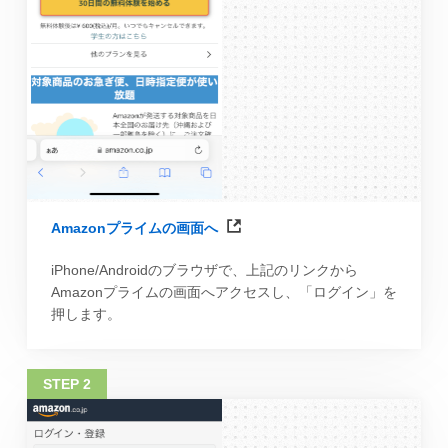
Amazonプライムの画面へ
iPhone/Androidのブラウザで、上記のリンクから
Amazonプライムの画面へアクセスし、「ログイン」を
押します。