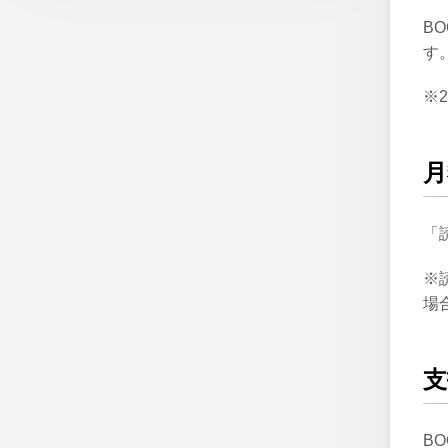
B
す
※2
月
「
※読
場
支
B