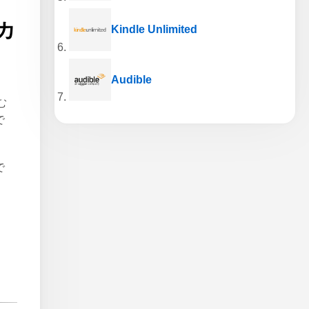
カ
Kindle Unlimited
Audible
む
で
で