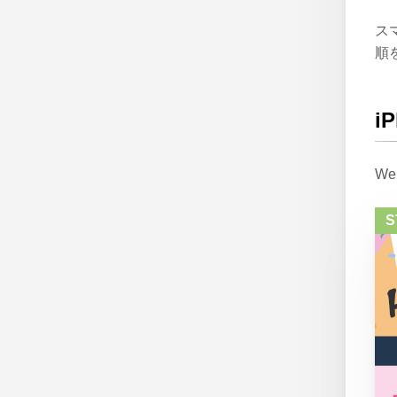
ス
順
i
W