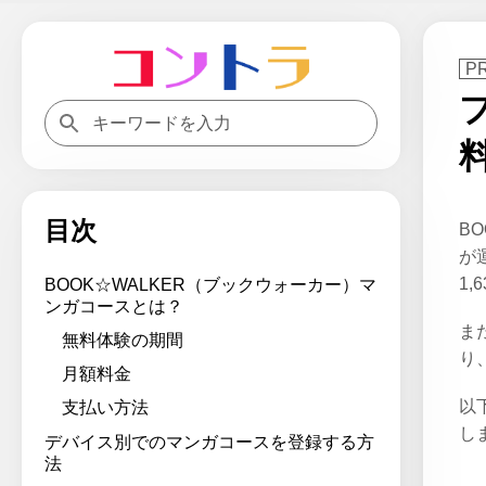
目次
B
が
1
BOOK☆WALKER（ブックウォーカー）マ
ンガコースとは？
ま
無料体験の期間
り
月額料金
以
支払い方法
し
デバイス別でのマンガコースを登録する方
法