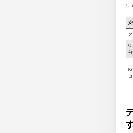
り
支
ク
Go
A
B
コ